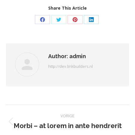
Share This Article
Deel
Deel
Deel
Deel
op
op
op
op
Facebook
Twitter
Pinterest
LinkedIn
Author:
admin
http://dev.linkbuilders.nl
Bericht
VORIGE
navigatie
Morbi – at lorem in ante hendrerit
Vorig
bericht