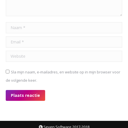
Naam *
Email *
Website
Sla mijn naam, e-mailadres, en website op in mijn browser voor
de volgende keer.
Plaats reactie
Seven Software 2017-2018