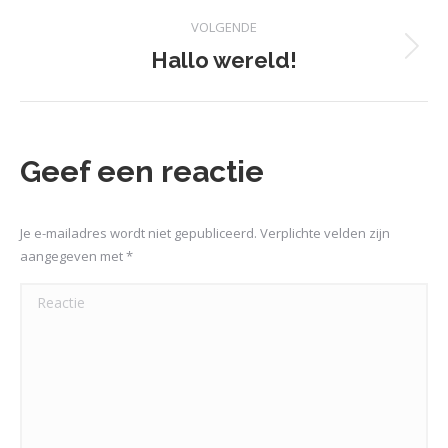
bericht
VOLGENDE
Hallo wereld!
Volgend
bericht
Geef een reactie
Je e-mailadres wordt niet gepubliceerd. Verplichte velden zijn
aangegeven met
*
Reactie