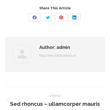
Share This Article
Deel
Deel
Deel
Deel
op
op
op
op
Facebook
Twitter
Pinterest
LinkedIn
Author:
admin
http://dev.linkbuilders.nl
Bericht
VORIGE
navigatie
Sed rhoncus – ullamcorper mauris
Vorig