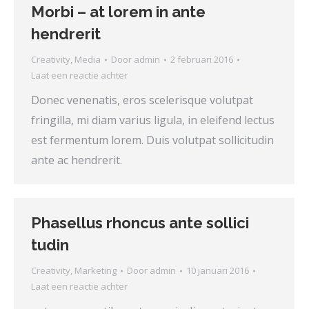
Morbi – at lorem in ante
hendrerit
Creativity
,
Media
Door
admin
2 februari 2016
Laat een reactie achter
Donec venenatis, eros scelerisque volutpat
fringilla, mi diam varius ligula, in eleifend lectus
est fermentum lorem. Duis volutpat sollicitudin
ante ac hendrerit.
Phasellus rhoncus ante sollici
tudin
Creativity
,
Marketing
Door
admin
10 januari 2016
Laat een reactie achter